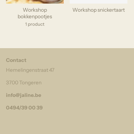
Workshop
Workshop snickertaart
bokkenpootjes
1 product
Contact
Hemelingenstraat 47
3700 Tongeren
info@jaline.be
0494/39 00 39