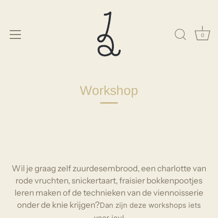
0
Meteen
naar
Workshop
de
content
Wil je graag zelf zuurdesembrood, een charlotte van
rode vruchten, snickertaart, fraisier bokkenpootjes
leren maken of de technieken van de viennoisserie
onder de knie krijgen?
Dan zijn deze workshops iets
voor jou!